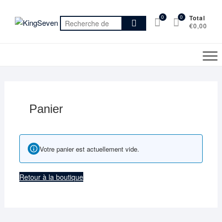
Skip
to
0
0
Total
Recherche
€0,00
content
pour :
Panier
Votre panier est actuellement vide.
Retour à la boutique