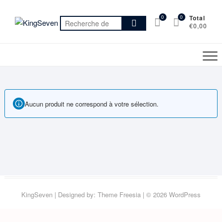
Skip
to
0
0
Total
Recherche
€0,00
content
pour :
Aucun produit ne correspond à votre sélection.
KingSeven
| Designed by:
Theme Freesia
| © 2026
WordPress