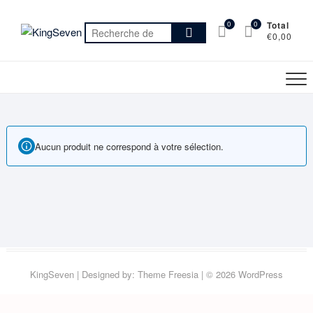
Skip
to
0
0
Total
Recherche
€0,00
content
pour :
Aucun produit ne correspond à votre sélection.
KingSeven
| Designed by:
Theme Freesia
| © 2026
WordPress