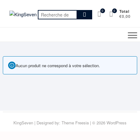
Skip
to
0
0
Total
Recherche
€0,00
content
pour :
Aucun produit ne correspond à votre sélection.
KingSeven
| Designed by:
Theme Freesia
| © 2026
WordPress