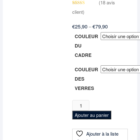
(
18
avis
Noté
18
4.83
client)
sur 5 basé
sur
notations
€
25,90
€
79,90
–
client
COULEUR
DU
CADRE
COULEUR
DES
VERRES
quantité
de
Ajouter au panier
Lunettes
de
Soleil
Ajouter à la liste