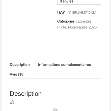
Polarisées,
d’envies
Aluminium,
Effet
UGS :
YJIIBJNMEQKM
Miroir,
Catégories :
Lunettes
Protection
Pilote
,
Nouveautés 2025
UV400,
Collection
2023
Description
Informations complémentaires
Avis (18)
Description