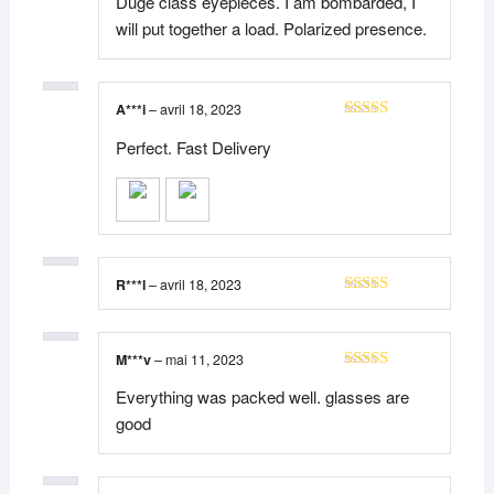
Duge class eyepieces. I am bombarded, I
will put together a load. Polarized presence.
A***i
–
avril 18, 2023
Note
5
sur 5
Perfect. Fast Delivery
R***l
–
avril 18, 2023
Note
5
sur 5
M***v
–
mai 11, 2023
Note
5
sur 5
Everything was packed well. glasses are
good