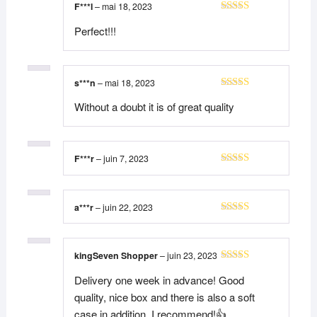
F***l
–
mai 18, 2023
Note
5
sur 5
Perfect!!!
s***n
–
mai 18, 2023
Note
5
sur 5
Without a doubt it is of great quality
F***r
–
juin 7, 2023
Note
5
sur 5
a***r
–
juin 22, 2023
Note
5
sur 5
kingSeven Shopper
–
juin 23, 2023
Note
5
sur 5
Delivery one week in advance! Good
quality, nice box and there is also a soft
case in addition, I recommend!👍