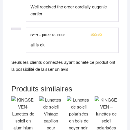
Note
5
sur 5
Well received the order cordially eugenie
cartier
S***t
–
juillet 18, 2023
Note
4
all is ok
sur 5
Seuls les clients connectés ayant acheté ce produit ont
la possibilité de laisser un avis.
Produits similaires