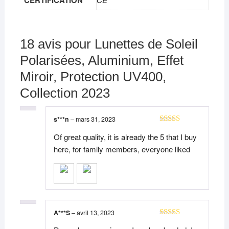
CERTIFICATION
18 avis pour
Lunettes de Soleil
Polarisées, Aluminium, Effet
Miroir, Protection UV400,
Collection 2023
s***n
–
mars 31, 2023
Note
5
sur 5
Of great quality, it is already the 5 that I buy
here, for family members, everyone liked
A***S
–
avril 13, 2023
Note
5
sur 5