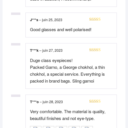
J***s
–
juin 25, 2023
Note
5
sur 5
Good glasses and well polarised!
T***k
–
juin 27, 2023
Note
5
sur 5
Duge class eyepieces!
Packed Garno, a George chokhol, a thin
chokhol, a special service. Everything is
packed in brand bags. Sling garnoi
T***o
–
juin 28, 2023
Note
5
sur 5
Very comfortable. The material is quality,
beautiful finishes and not eye-type.