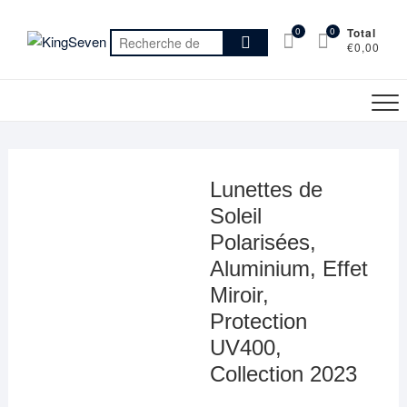
Skip
to
0
0
Total
Recherche
€0,00
content
pour :
Lunettes de
Soleil
Polarisées,
Aluminium, Effet
Miroir,
Protection
UV400,
Collection 2023