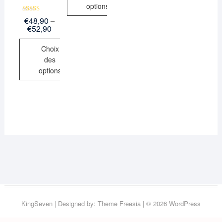
options
Note
€
48,90
–
5.00
€
52,90
sur 5
Choix
des
options
KingSeven
| Designed by:
Theme Freesia
| © 2026
WordPress