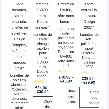
Lunettes de
soleil
Lunettes de
Lunettes de
polarisées
soleil
soleil
en bois de
Vintage
polarisées
noyer noir,
papillon
sport
Protection
pour
“Radiax”,
UV400,
femmes,
Nouveau
rétro sans
UV400,
Design
bords
rétro,
2023
Double
Lunettes de
anneau
Note
€
46,90
–
Note
€
28,90
–
5.00
soleil en
€
48,90
5.00
€
29,90
sur 5
sur 5
aluminium
Note
€
34,90
–
“Solairex”
5.00
Choix
€
39,90
Choix
sur 5
verres
des
des
polarisés,
Choix
options
options
revêtement
des
miroir