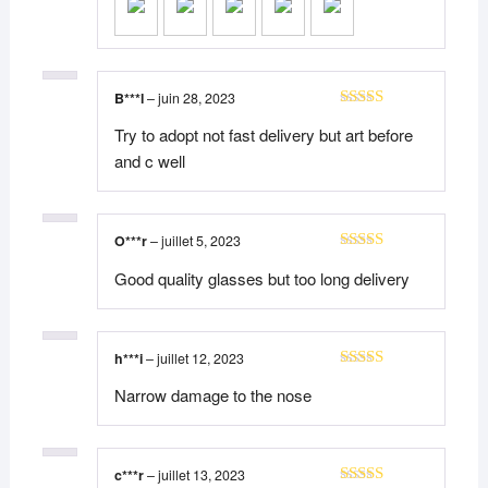
B***l
–
juin 28, 2023
Note
5
sur 5
Try to adopt not fast delivery but art before
and c well
O***r
–
juillet 5, 2023
Note
4
Good quality glasses but too long delivery
sur 5
h***i
–
juillet 12, 2023
Note
4
Narrow damage to the nose
sur 5
c***r
–
juillet 13, 2023