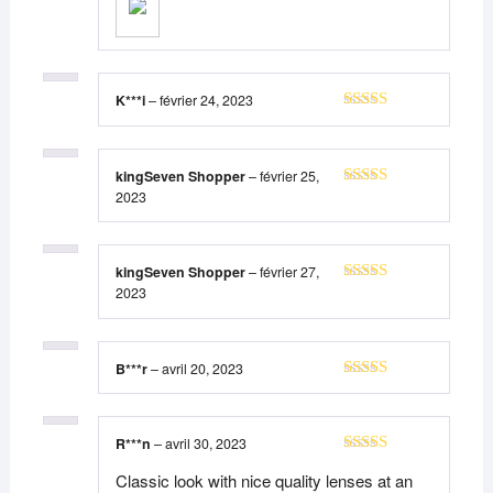
K***i
–
février 24, 2023
Note
5
sur 5
kingSeven Shopper
–
février 25,
2023
Note
5
sur 5
kingSeven Shopper
–
février 27,
2023
Note
5
sur 5
B***r
–
avril 20, 2023
Note
5
sur 5
R***n
–
avril 30, 2023
Note
5
sur 5
Classic look with nice quality lenses at an