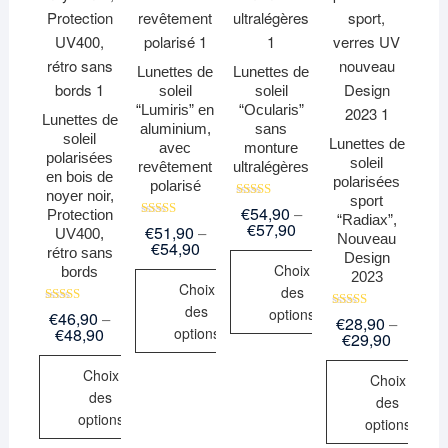
Lunettes de
Lunettes de
soleil
soleil
“Lumiris” en
“Ocularis”
Lunettes de
aluminium,
sans
soleil
Lunettes de
avec
monture
polarisées
soleil
revêtement
ultralégères
en bois de
polarisées
polarisé
noyer noir,
sport
Note
€
54,90
–
Protection
“Radiax”,
4.71
€
57,90
Note
€
51,90
–
UV400,
sur 5
Nouveau
5.00
€
54,90
rétro sans
sur 5
Design
Choix
bords
2023
Choix
des
des
options
Note
€
46,90
–
Note
€
28,90
–
5.00
€
48,90
5.00
options
€
29,90
sur 5
sur 5
Choix
Choix
des
des
options
options