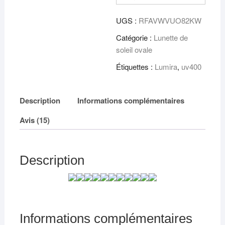
ultralégères
polarisées,
UGS :
RFAVWVUO82KW
décontractées
Catégorie :
Lunette de
soleil ovale
Étiquettes :
Lumira
,
uv400
Description
Informations complémentaires
Avis (15)
Description
Informations complémentaires