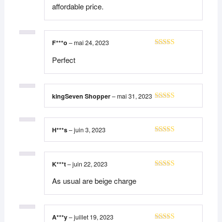
affordable price.
F***o
–
mai 24, 2023
Note
5
sur 5
Perfect
kingSeven Shopper
–
mai 31, 2023
Note
5
sur 5
H***s
–
juin 3, 2023
Note
5
sur 5
K***t
–
juin 22, 2023
Note
5
sur 5
As usual are beige charge
A***y
–
juillet 19, 2023