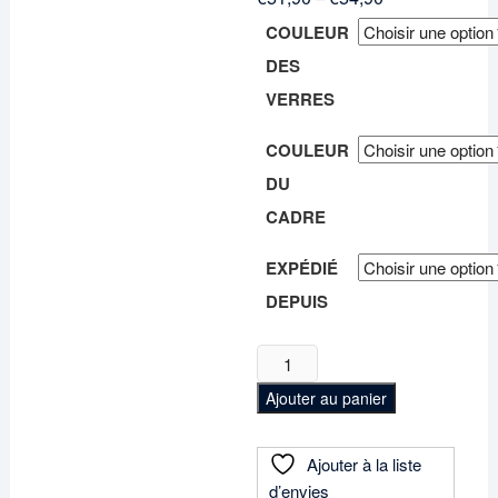
COULEUR
DES
VERRES
COULEUR
DU
CADRE
EXPÉDIÉ
DEPUIS
quantité
de
Ajouter au panier
Lunettes
de
soleil
Ajouter à la liste
"Lumira"
d’envies