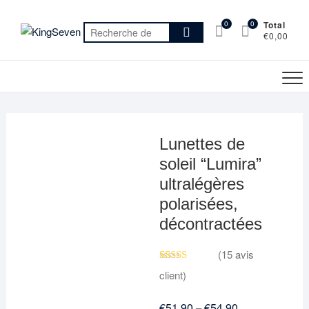
Skip
to
0
0
Total
Recherche
€0,00
content
pour :
Lunettes de
soleil “Lumira”
ultralégères
polarisées,
décontractées
(
15
avis
Noté
14
5.00
client)
sur 5 basé
sur
notations
client
€
51,90
€
54,90
–