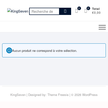
Skip
to
0
0
Total
Recherche
€0,00
content
pour :
Aucun produit ne correspond à votre sélection.
KingSeven
| Designed by:
Theme Freesia
| © 2026
WordPress