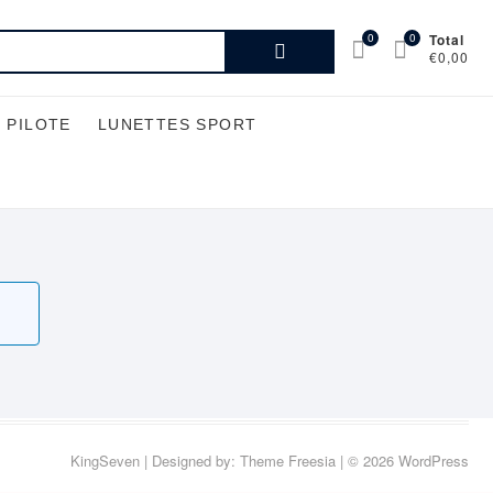
Recherche
0
0
Total
€0,00
pour :
 PILOTE
LUNETTES SPORT
KingSeven
| Designed by:
Theme Freesia
| © 2026
WordPress