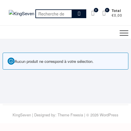
Skip
to
0
0
Total
Recherche
€0,00
content
pour :
Aucun produit ne correspond à votre sélection.
KingSeven
| Designed by:
Theme Freesia
| © 2026
WordPress