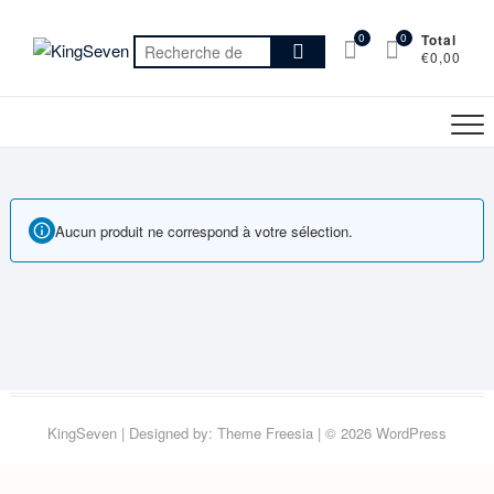
Skip
to
0
0
Total
Recherche
€0,00
content
pour :
Aucun produit ne correspond à votre sélection.
KingSeven
| Designed by:
Theme Freesia
| © 2026
WordPress