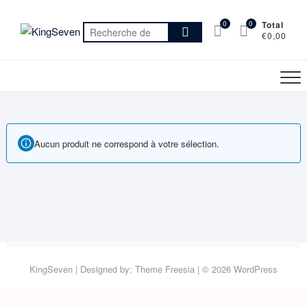
Skip
to
0
0
Total
Recherche
€0,00
content
pour :
Aucun produit ne correspond à votre sélection.
KingSeven
| Designed by:
Theme Freesia
| © 2026
WordPress