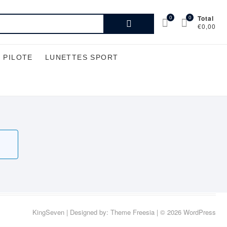
Recherche
0
0
Total
€0,00
pour :
 PILOTE
LUNETTES SPORT
KingSeven
| Designed by:
Theme Freesia
| © 2026
WordPress