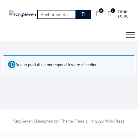
Skip
to
0
0
Total
Recherche
€0,00
content
pour :
Aucun produit ne correspond à votre sélection.
KingSeven
| Designed by:
Theme Freesia
| © 2026
WordPress