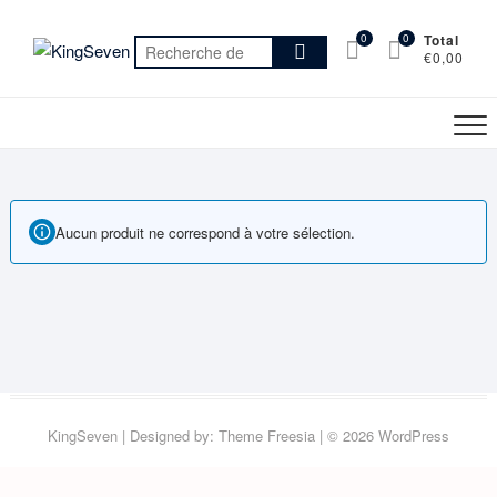
Skip
to
0
0
Total
Recherche
€0,00
content
pour :
Aucun produit ne correspond à votre sélection.
KingSeven
| Designed by:
Theme Freesia
| © 2026
WordPress