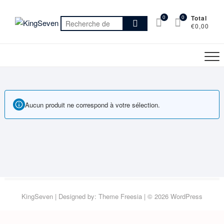
Skip
to
0
0
Total
Recherche
€0,00
content
pour :
Aucun produit ne correspond à votre sélection.
KingSeven
| Designed by:
Theme Freesia
| © 2026
WordPress