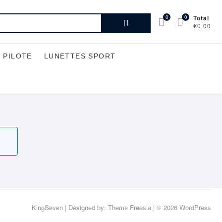
Recherche
0
0
Total
€0,00
pour :
 PILOTE
LUNETTES SPORT
KingSeven
| Designed by:
Theme Freesia
| © 2026
WordPress