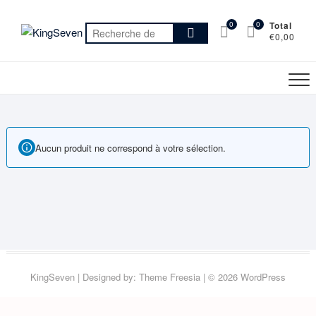
Skip
to
0
0
Total
Recherche
€0,00
content
pour :
Aucun produit ne correspond à votre sélection.
KingSeven
| Designed by:
Theme Freesia
| © 2026
WordPress