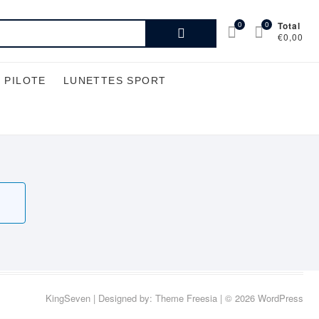
Recherche
0
0
Total
€0,00
pour :
 PILOTE
LUNETTES SPORT
KingSeven
| Designed by:
Theme Freesia
| © 2026
WordPress