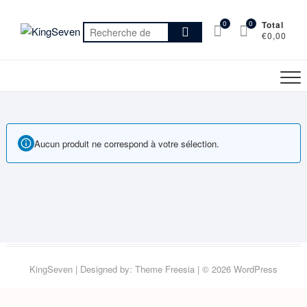
Skip
to
0
0
Total
Recherche
€0,00
content
pour :
Aucun produit ne correspond à votre sélection.
KingSeven
| Designed by:
Theme Freesia
| © 2026
WordPress