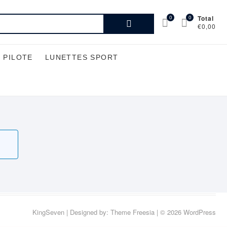
Recherche
0
0
Total
€0,00
pour :
 PILOTE
LUNETTES SPORT
KingSeven
| Designed by:
Theme Freesia
| © 2026
WordPress