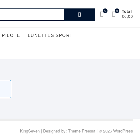
Recherche
0
0
Total
€0,00
pour :
 PILOTE
LUNETTES SPORT
KingSeven
| Designed by:
Theme Freesia
| © 2026
WordPress