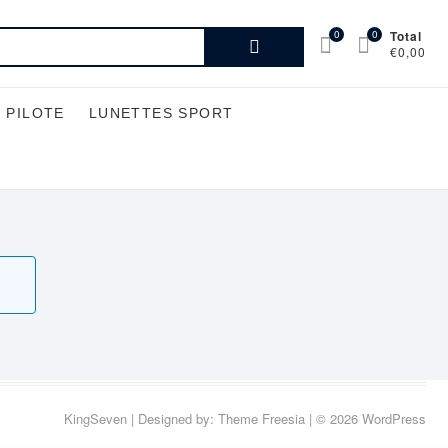
Recherche
0
0
Total
€0,00
pour :
 PILOTE
LUNETTES SPORT
KingSeven
| Designed by:
Theme Freesia
| © 2026
WordPress